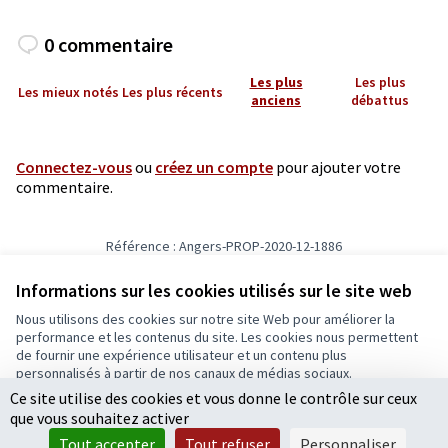
0 commentaire
Les plus
Les plus
Les mieux notés
Les plus récents
anciens
débattus
Connectez-vous
ou
créez un compte
pour ajouter votre
commentaire.
Référence : Angers-PROP-2020-12-1886
Vérifiez l'empreinte numérique
Informations sur les cookies utilisés sur le site web
Nous utilisons des cookies sur notre site Web pour améliorer la
Conditions d'utilisation
performance et les contenus du site. Les cookies nous permettent
Paramètres des cookies
de fournir une expérience utilisateur et un contenu plus
Ecrivons Angers sur X
Ecrivons Angers sur Facebook
personnalisés à partir de nos canaux de médias sociaux.
(Lien externe)
(Lien externe)
Ce site utilise des cookies et vous donne le contrôle sur ceux
Tout accepter
que vous souhaitez activer
Accepter seulement les cookies essentiels
Tout accepter
Tout refuser
Personnaliser