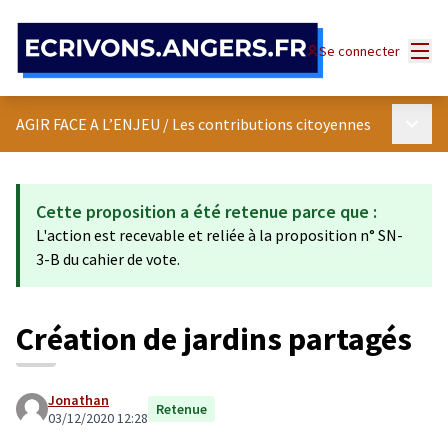
Panneau de gestion des cookies
Menu
Se connecter
Menu p
AGIR FACE A L’ENJEU
/
Les contributions citoyennes
Cette proposition a été retenue parce que :
L'action est recevable et reliée à la proposition n° SN-
3-B du cahier de vote.
Création de jardins partagés
Jonathan
Retenue
03/12/2020 12:28