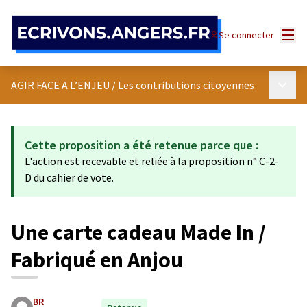
Panneau de gestion des cookies
Menu
Se connecter
Menu p
AGIR FACE A L’ENJEU
/
Les contributions citoyennes
Cette proposition a été retenue parce que :
L'action est recevable et reliée à la proposition n° C-2-
D du cahier de vote.
Une carte cadeau Made In /
Fabriqué en Anjou
BR