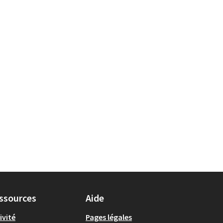
ts de la catégorie : Se nourrir
ssources
Aide
ivité
Pages légales