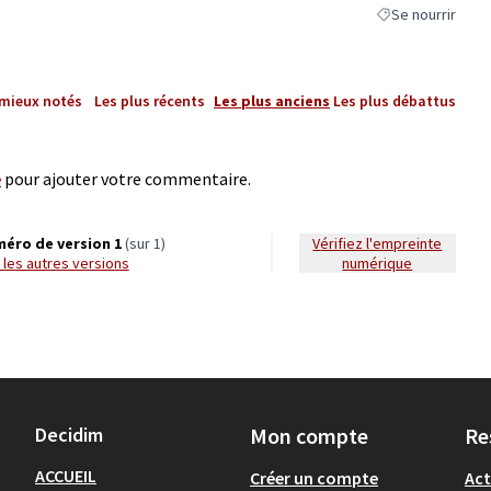
Se nourrir
Filtrer les résulta
 mieux notés
Les plus récents
Les plus anciens
Les plus débattus
e
pour ajouter votre commentaire.
éro de version 1
(sur 1)
Vérifiez l'empreinte
ir les autres versions
numérique
Decidim
Mon compte
Re
ACCUEIL
Créer un compte
Act