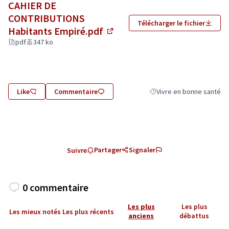
CAHIER DE
CONTRIBUTIONS
Télécharger le fichier
Habitants Empiré.pdf
(Lien externe)
pdf
347 ko
Like
Commentaire
Vivre en bonne santé
Filtrer les résultats de la
Partager
Signaler
Suivre
0 commentaire
Les plus
Les plus
Les mieux notés
Les plus récents
anciens
débattus