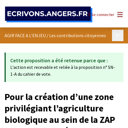
Panneau de gestion des cookies
Menu
Se connecter
Menu p
AGIR FACE A L’ENJEU
/
Les contributions citoyennes
Cette proposition a été retenue parce que :
L'action est recevable et reliée à la proposition n° SN-
1-A du cahier de vote.
Pour la création d’une zone
privilégiant l’agriculture
biologique au sein de la ZAP