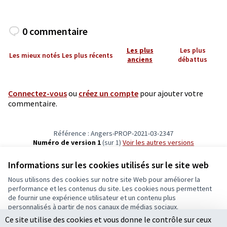
0 commentaire
Les plus
Les plus
Les mieux notés
Les plus récents
anciens
débattus
Connectez-vous
ou
créez un compte
pour ajouter votre
commentaire.
Référence : Angers-PROP-2021-03-2347
Numéro de version 1
(sur 1)
voir les autres versions
Vérifiez l'empreinte numérique
Informations sur les cookies utilisés sur le site web
Nous utilisons des cookies sur notre site Web pour améliorer la
Conditions d'utilisation
performance et les contenus du site. Les cookies nous permettent
Paramètres des cookies
de fournir une expérience utilisateur et un contenu plus
Ecrivons Angers sur X
Ecrivons Angers sur Facebook
personnalisés à partir de nos canaux de médias sociaux.
(Lien externe)
(Lien externe)
Ce site utilise des cookies et vous donne le contrôle sur ceux
Tout accepter