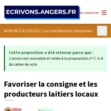
Panneau de gestion des cookies
Menu
Se connecter
Menu p
AGIR FACE A L’ENJEU
/
Les contributions citoyennes
Cette proposition a été retenue parce que :
L'action est recevable et reliée à la proposition n° C-2-A
du cahier de vote.
Favoriser la consigne et les
producteurs laitiers locaux
Céline