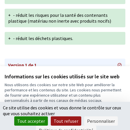
+
- réduit les risques pour la santé des contenants
plastique (matériau non inerte avec produits nocifs)
+
- réduit les déchets plastiques.
Version 1 de 1
Informations sur les cookies utilisés sur le site web
Nous utilisons des cookies sur notre site Web pour améliorer la
Conditions d'utilisation
performance et les contenus du site. Les cookies nous permettent
Paramètres des cookies
de fournir une expérience utilisateur et un contenu plus
Ecrivons Angers sur X
Ecrivons Angers sur Facebook
personnalisés à partir de nos canaux de médias sociaux.
(Lien externe)
(Lien externe)
Ce site utilise des cookies et vous donne le contrôle sur ceux
Tout accepter
que vous souhaitez activer
Accepter seulement les cookies essentiels
Tout accepter
Tout refuser
Personnaliser
Licence Cre
(Lien extern
Paramètres
(Lien externe)
Site réalisé grâce au
logiciel libre Decidim
.