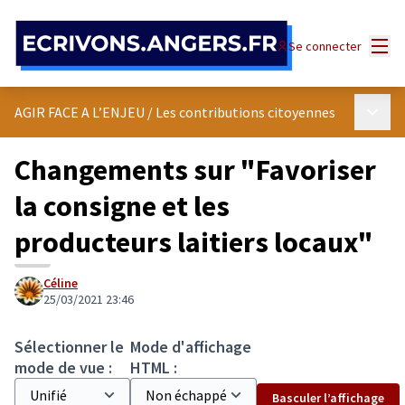
Panneau de gestion des cookies
Menu
Se connecter
Menu p
AGIR FACE A L’ENJEU
/
Les contributions citoyennes
Changements sur "Favoriser
la consigne et les
producteurs laitiers locaux"
Céline
25/03/2021 23:46
Sélectionner le
Mode d'affichage
mode de vue :
HTML :
Basculer l’affichage