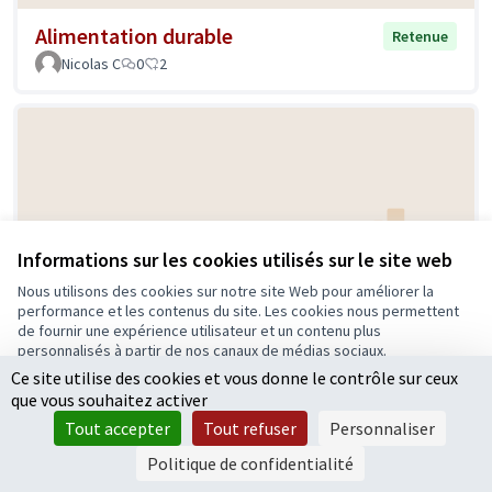
Alimentation durable
Retenue
Nicolas C
0
2
Informations sur les cookies utilisés sur le site web
Nous utilisons des cookies sur notre site Web pour améliorer la
Inciter les magasins à garder leurs
Retenue
performance et les contenus du site. Les cookies nous permettent
portes fermées
de fournir une expérience utilisateur et un contenu plus
personnalisés à partir de nos canaux de médias sociaux.
Nathalie Luc
0
0
Ce site utilise des cookies et vous donne le contrôle sur ceux
Tout accepter
que vous souhaitez activer
Accepter seulement les cookies essentiels
Tout accepter
Tout refuser
Personnaliser
Paramètres
Politique de confidentialité