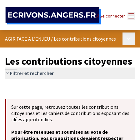
Panneau de gestion des cookies
Menu
Se connecter
Menu p
AGIR FACE A L’ENJEU
/
Les contributions citoyennes
Les contributions citoyennes
Filtrer et rechercher
Sur cette page, retrouvez toutes les contributions
citoyennes et les cahiers de contributions exposant des
idées approfondies.
Pour être retenues et soumises au vote de
priorisation, vos propositions devaient respecter