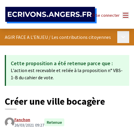
Panneau de gestion des cookies
Menu
Se connecter
Menu p
AGIR FACE A L’ENJEU
/
Les contributions citoyennes
Cette proposition a été retenue parce que :
L'action est recevable et reliée à la proposition n° VBS-
1-B du cahier de vote.
Créer une ville bocagère
Fanchon
Retenue
26/03/2021 09:27