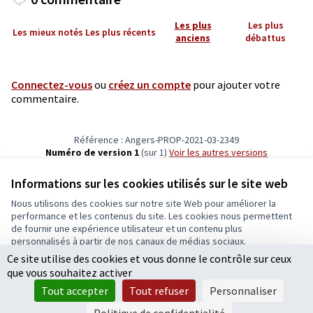
Les plus
Les plus
Les mieux notés
Les plus récents
anciens
débattus
Connectez-vous
ou
créez un compte
pour ajouter votre
commentaire.
Référence : Angers-PROP-2021-03-2349
Numéro de version 1
(sur 1)
voir les autres versions
Vérifiez l'empreinte numérique
Informations sur les cookies utilisés sur le site web
Nous utilisons des cookies sur notre site Web pour améliorer la
Conditions d'utilisation
performance et les contenus du site. Les cookies nous permettent
Paramètres des cookies
de fournir une expérience utilisateur et un contenu plus
Ecrivons Angers sur X
Ecrivons Angers sur Facebook
personnalisés à partir de nos canaux de médias sociaux.
(Lien externe)
(Lien externe)
Ce site utilise des cookies et vous donne le contrôle sur ceux
Tout accepter
que vous souhaitez activer
Accepter seulement les cookies essentiels
Tout accepter
Tout refuser
Personnaliser
Licence Cre
(Lien extern
Paramètres
(Lien externe)
Site réalisé grâce au
logiciel libre Decidim
.