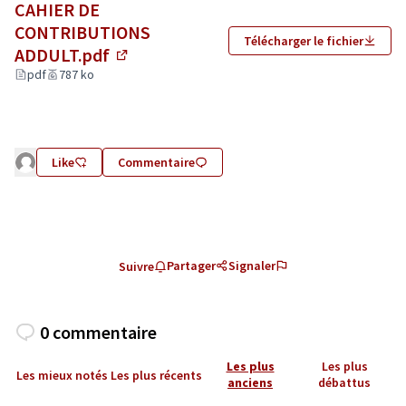
CAHIER DE
CONTRIBUTIONS
Télécharger le fichier
ADDULT.pdf
(Lien externe)
pdf
787 ko
Like
Commentaire
Partager
Signaler
Suivre
0 commentaire
Les plus
Les plus
Les mieux notés
Les plus récents
anciens
débattus