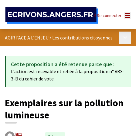
Panneau de gestion des cookies
Menu
Se connecter
Menu p
AGIR FACE A L’ENJEU
/
Les contributions citoyennes
Cette proposition a été retenue parce que :
L'action est recevable et reliée à la proposition n° VBS-
3-B du cahier de vote.
Exemplaires sur la pollution
lumineuse
jam