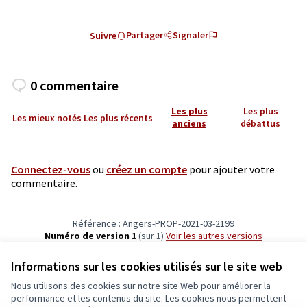
Partager
Signaler
Suivre
0 commentaire
Les plus
Les plus
Les mieux notés
Les plus récents
anciens
débattus
Connectez-vous
ou
créez un compte
pour ajouter votre
commentaire.
Référence : Angers-PROP-2021-03-2199
Numéro de version 1
(sur 1)
voir les autres versions
Vérifiez l'empreinte numérique
Informations sur les cookies utilisés sur le site web
Nous utilisons des cookies sur notre site Web pour améliorer la
Conditions d'utilisation
performance et les contenus du site. Les cookies nous permettent
Paramètres des cookies