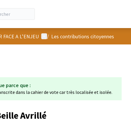
Menu utilisateur
R FACE A L’ENJEU
/
Les contributions citoyennes
ue parce que :
scrite dans la cahier de vote car très localisée et isolée.
eille Avrillé