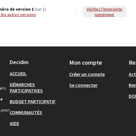
éro de version 1
(sur 1)
Vérifiez l'empreinte
ir les autres versions
numérique
Decidim
Mon compte
Re
ACCUEIL
Créer un compte
Act
DÉMARCHES
Se connecter
Re
ers.
PARTICIPATIVES
DO
de
BUDGET PARTICIPATIF
s pour
COMMUNAUTÉS
AIDE