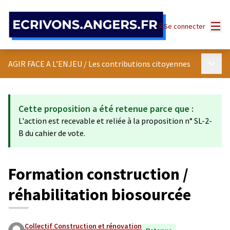
Panneau de gestion des cookies
Menu
Se connecter
Menu p
AGIR FACE A L’ENJEU
/
Les contributions citoyennes
Cette proposition a été retenue parce que :
L'action est recevable et reliée à la proposition n° SL-2-
B du cahier de vote.
Formation construction /
réhabilitation biosourcée
Collectif Construction et rénovation