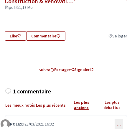
Construction & Renovation
biosourcées.pdf
pdf
1,18 Mo
(Lien externe)
Like
Commentaire
Se loger
Filtrer les ré
Partager
Signaler
Suivre
1 commentaire
Les plus
Les plus
Les mieux notés
Les plus récents
anciens
débattus
POLIZEI
23/03/2021 16:32
…
Commentaire 2998