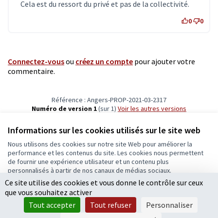
Cela est du ressort du privé et pas de la collectivité.
0
0
Connectez-vous
ou
créez un compte
pour ajouter votre
commentaire.
Référence : Angers-PROP-2021-03-2317
Numéro de version 1
(sur 1)
voir les autres versions
Vérifiez l'empreinte numérique
Informations sur les cookies utilisés sur le site web
Nous utilisons des cookies sur notre site Web pour améliorer la
Conditions d'utilisation
performance et les contenus du site. Les cookies nous permettent
Paramètres des cookies
de fournir une expérience utilisateur et un contenu plus
Ecrivons Angers sur X
Ecrivons Angers sur Facebook
personnalisés à partir de nos canaux de médias sociaux.
(Lien externe)
(Lien externe)
Ce site utilise des cookies et vous donne le contrôle sur ceux
Tout accepter
que vous souhaitez activer
Accepter seulement les cookies essentiels
Tout accepter
Tout refuser
Personnaliser
Licence Cre
(Lien extern
Paramètres
(Lien externe)