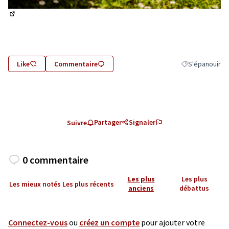
(Lien externe)
Like
Commentaire
S'épanouir
Filtrer les résu
Partager
Signaler
Suivre
0 commentaire
Les plus
Les plus
Les mieux notés
Les plus récents
anciens
débattus
Connectez-vous
ou
créez un compte
pour ajouter votre