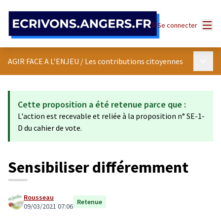
Panneau de gestion des cookies
Menu
Se connecter
Menu p
AGIR FACE A L’ENJEU
/
Les contributions citoyennes
Cette proposition a été retenue parce que :
L'action est recevable et reliée à la proposition n° SE-1-
D du cahier de vote.
Sensibiliser différemment
Rousseau
Retenue
09/03/2021 07:06