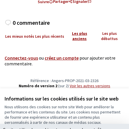
Partager
Signaler
Suivre
0 commentaire
Les plus
Les plus
Les mieux notés
Les plus récents
anciens
débattus
Connectez-vous
ou
créez un compte
pour ajouter votre
commentaire.
Référence : Angers-PROP-2021-03-2326
Numéro de version 2
(sur 2)
voir les autres versions
Vérifiez l'empreinte numérique
Informations sur les cookies utilisés sur le site web
Nous utilisons des cookies sur notre site Web pour améliorer la
Conditions d'utilisation
performance et les contenus du site. Les cookies nous permettent
Paramètres des cookies
de fournir une expérience utilisateur et un contenu plus
Ecrivons Angers sur X
Ecrivons Angers sur Facebook
personnalisés à partir de nos canaux de médias sociaux.
(Lien externe)
(Lien externe)