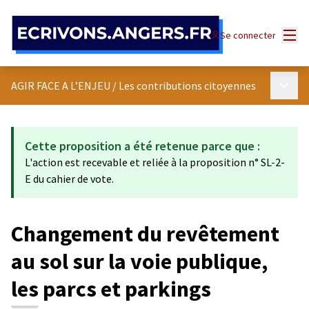
Panneau de gestion des cookies
Menu
Se connecter
Menu p
AGIR FACE A L’ENJEU
/
Les contributions citoyennes
Cette proposition a été retenue parce que :
L'action est recevable et reliée à la proposition n° SL-2-
E du cahier de vote.
Changement du revêtement
au sol sur la voie publique,
les parcs et parkings