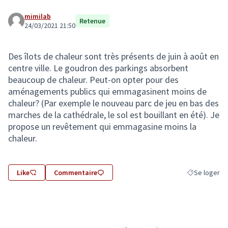
mimilab
Retenue
24/03/2021 21:50
Des îlots de chaleur sont très présents de juin à août en
centre ville. Le goudron des parkings absorbent
beaucoup de chaleur. Peut-on opter pour des
aménagements publics qui emmagasinent moins de
chaleur? (Par exemple le nouveau parc de jeu en bas des
marches de la cathédrale, le sol est bouillant en été). Je
propose un revêtement qui emmagasine moins la
chaleur.
Like
Commentaire
Se loger
Filtrer les ré