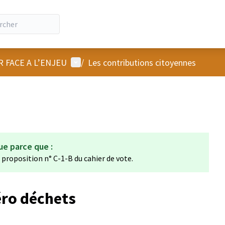
Menu utilisateur
R FACE A L’ENJEU
/
Les contributions citoyennes
ue parce que :
a proposition n° C-1-B du cahier de vote.
éro déchets