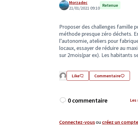
Morzadec
Retenue
21/01/2021 09:10
Proposer des challenges famille p
méthode presque zéro déchets. E
l’autonomie, ateliers pour fabriq
locaux, essayer de réduire au ma
sur 2mois(par ex). Les habitants 
Like
Commentaire
0 commentaire
Les
Connectez-vous
ou
créez un compt