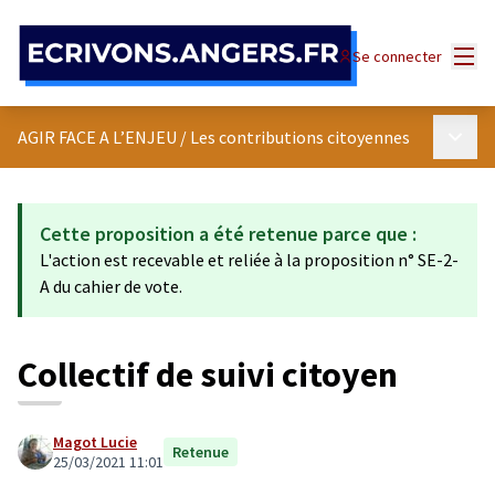
Panneau de gestion des cookies
Menu
Se connecter
Menu p
AGIR FACE A L’ENJEU
/
Les contributions citoyennes
Cette proposition a été retenue parce que :
L'action est recevable et reliée à la proposition n° SE-2-
A du cahier de vote.
Collectif de suivi citoyen
Magot Lucie
Retenue
25/03/2021 11:01