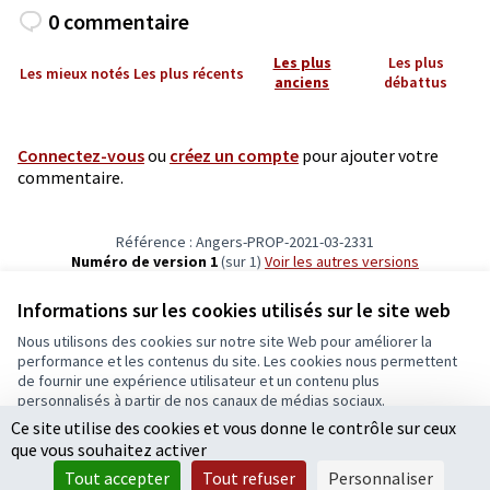
0 commentaire
Les plus
Les plus
Les mieux notés
Les plus récents
anciens
débattus
Connectez-vous
ou
créez un compte
pour ajouter votre
commentaire.
Référence : Angers-PROP-2021-03-2331
Numéro de version 1
(sur 1)
voir les autres versions
Vérifiez l'empreinte numérique
Informations sur les cookies utilisés sur le site web
Nous utilisons des cookies sur notre site Web pour améliorer la
Conditions d'utilisation
performance et les contenus du site. Les cookies nous permettent
Paramètres des cookies
de fournir une expérience utilisateur et un contenu plus
Ecrivons Angers sur X
Ecrivons Angers sur Facebook
personnalisés à partir de nos canaux de médias sociaux.
(Lien externe)
(Lien externe)
Ce site utilise des cookies et vous donne le contrôle sur ceux
Tout accepter
que vous souhaitez activer
Accepter seulement les cookies essentiels
Tout accepter
Tout refuser
Personnaliser
Licence Cre
(Lien extern