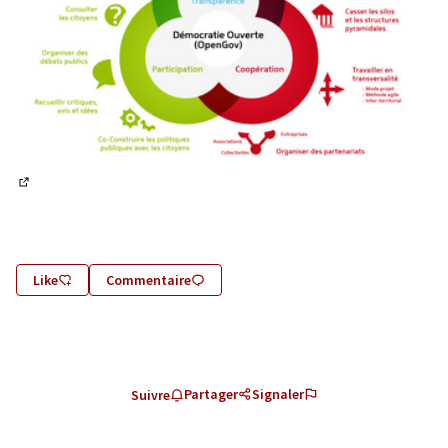
(Lien externe)
Like
Commentaire
Partager
Signaler
Suivre