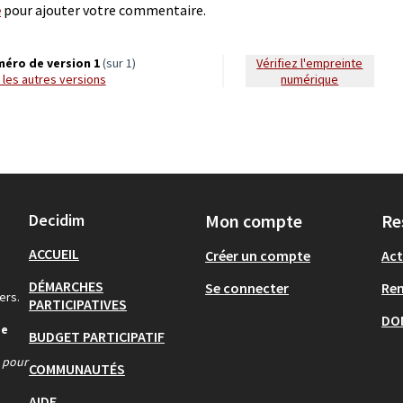
e
pour ajouter votre commentaire.
éro de version 1
(sur 1)
Vérifiez l'empreinte
ir les autres versions
numérique
Decidim
Mon compte
Re
ACCUEIL
Créer un compte
Act
DÉMARCHES
Se connecter
Re
ers.
PARTICIPATIVES
DO
de
BUDGET PARTICIPATIF
s pour
COMMUNAUTÉS
AIDE