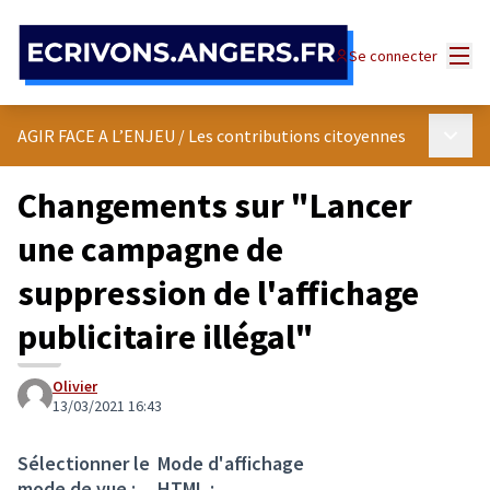
Panneau de gestion des cookies
Menu
Se connecter
Menu p
AGIR FACE A L’ENJEU
/
Les contributions citoyennes
Changements sur "Lancer
une campagne de
suppression de l'affichage
publicitaire illégal"
Olivier
13/03/2021 16:43
Sélectionner le
Mode d'affichage
mode de vue :
HTML :