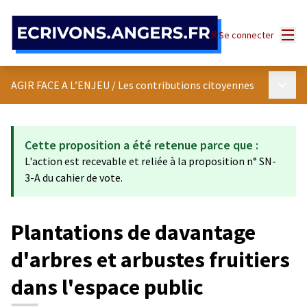
Panneau de gestion des cookies
Menu
Se connecter
Menu p
AGIR FACE A L’ENJEU
/
Les contributions citoyennes
Cette proposition a été retenue parce que :
L'action est recevable et reliée à la proposition n° SN-
3-A du cahier de vote.
Plantations de davantage
d'arbres et arbustes fruitiers
dans l'espace public