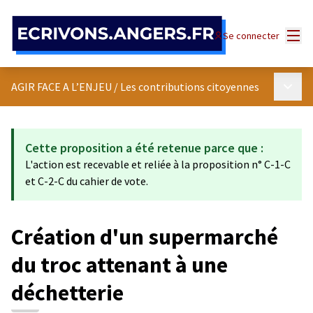
Panneau de gestion des cookies
Menu
Se connecter
Menu p
AGIR FACE A L’ENJEU
/
Les contributions citoyennes
Cette proposition a été retenue parce que :
L'action est recevable et reliée à la proposition n° C-1-C
et C-2-C du cahier de vote.
Création d'un supermarché
du troc attenant à une
déchetterie