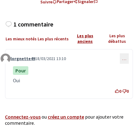
Partager
Signaler
Suivre
1 commentaire
Les plus
Les plus
Les mieux notés
Les plus récents
anciens
débattus
lorgnette49
18/03/2021 13:10
…
Commentaire 2839
Pour
Oui
0
0
Connectez-vous
ou
créez un compte
pour ajouter votre
commentaire.