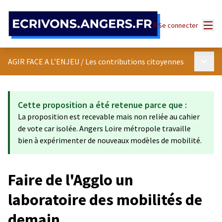
Panneau de gestion des cookies
Menu
Se connecter
Menu p
AGIR FACE A L’ENJEU
/
Les contributions citoyennes
Cette proposition a été retenue parce que :
La proposition est recevable mais non reliée au cahier
de vote car isolée. Angers Loire métropole travaille
bien à expérimenter de nouveaux modèles de mobilité.
Faire de l'Agglo un
laboratoire des mobilités de
demain