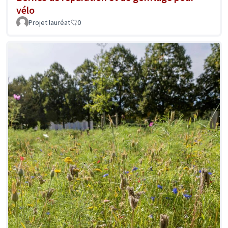
vélo
Projet lauréat
0