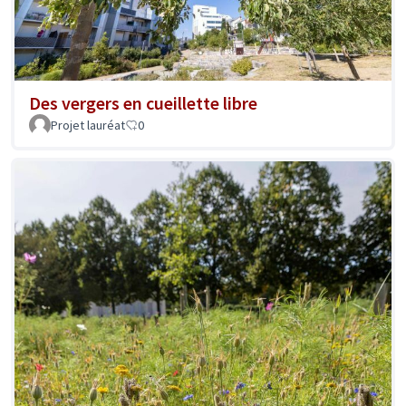
Des vergers en cueillette libre
Projet lauréat
0