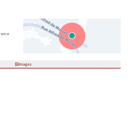
France
(Lien externe)
Images