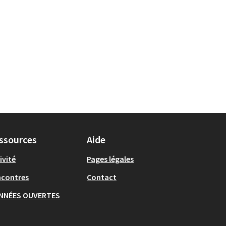
 et Environnement
ts pour le secteur : Monplaisir
ssources
Aide
ivité
Pages légales
ncontres
Contact
NNÉES OUVERTES