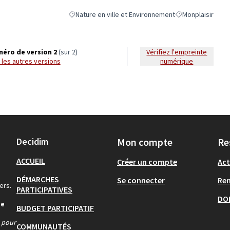
Nature en ville et Environnement
Monplaisir
Filtrer les résultats de la catégorie : Nature en ville
Filtrer les résulta
éro de version 2
(sur 2)
Vérifiez l'empreinte
ir les autres versions
numérique
Decidim
Mon compte
Re
ACCUEIL
Créer un compte
Act
DÉMARCHES
Se connecter
Re
ers.
PARTICIPATIVES
DO
de
BUDGET PARTICIPATIF
s pour
COMMUNAUTÉS