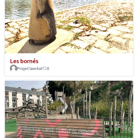
Les bornés
Projet lauréat
0