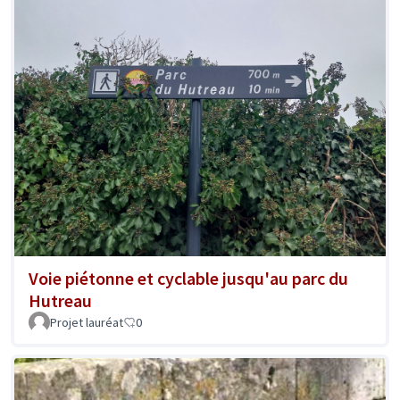
Voie piétonne et cyclable jusqu'au parc du
Hutreau
Projet lauréat
0