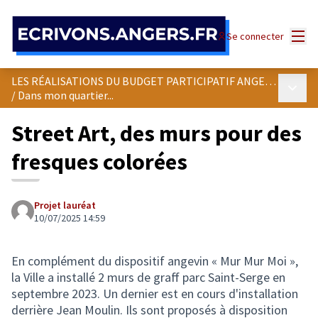
Panneau de gestion des cookies
Menu
Se connecter
LES RÉALISATIONS DU BUDGET PARTICIPATIF ANGEVIN
Menu p
/
Dans mon quartier...
Street Art, des murs pour des
fresques colorées
Projet lauréat
10/07/2025 14:59
En complément du dispositif angevin « Mur Mur Moi »,
la Ville a installé 2 murs de graff parc Saint-Serge en
septembre 2023. Un dernier est en cours d'installation
derrière Jean Moulin. Ils sont proposés à disposition