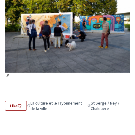
(Lien externe)
La culture et le rayonnement
St Serge / Ney /
Like
Filtrer les résultats de la catégorie : La culture et le rayonne
Filtrer les résultats pour 
de la ville
Chalouère