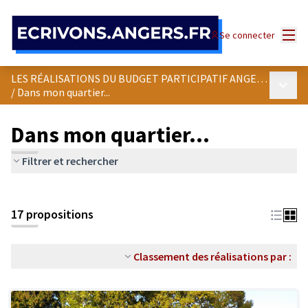
Panneau de gestion des cookies
Menu
Se connecter
LES RÉALISATIONS DU BUDGET PARTICIPATIF ANGEVIN
Menu p
/
Dans mon quartier...
Dans mon quartier...
Filtrer et rechercher
Passer la carte
Leaflet
|
©
OpenStreetMap
contributors
L'élément suivant est une carte qui présente les éléments de cet
+
17 propositions
−
Classement des réalisations par :