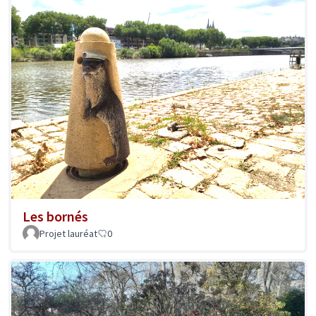
Les bornés
Projet lauréat
0