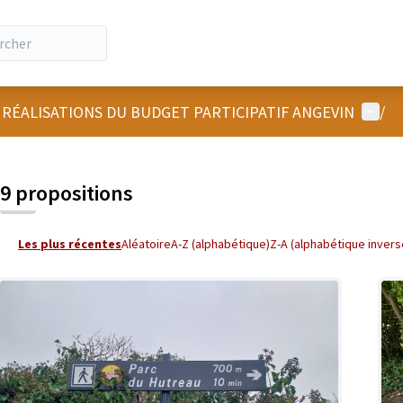
Menu u
 RÉALISATIONS DU BUDGET PARTICIPATIF ANGEVIN
/
 la carte
 suivant est une carte qui présente les éléments de cette page comm
9 propositions
Les plus récentes
Aléatoire
A-Z (alphabétique)
Z-A (alphabétique invers