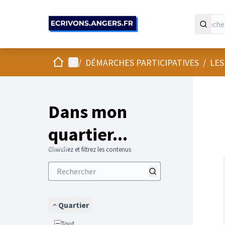
Panneau de gestion des cookies
Accueil
Menu principal
/
DÉMARCHES PARTICIPATIVES
/
LES
Passer
L'élément
+
−
Dans mon
quartier...
Cherchez et filtrez les contenus
Quartier
Tout