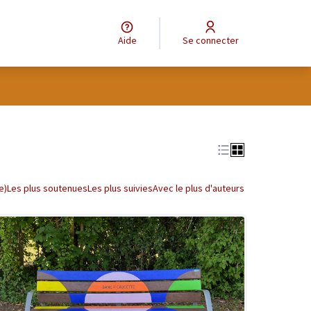
Aide
Se connecter
tilisateur
Leaflet
|
©
OpenStreetMap
contributors
e des points de carte. L'élément peut être utilisé avec un lecteur
e)
Les plus soutenues
Les plus suivies
Avec le plus d'auteurs