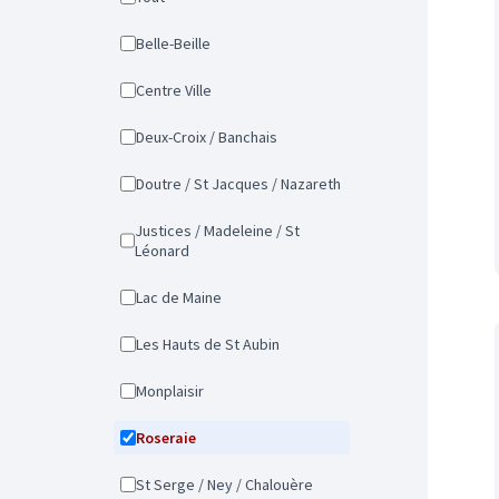
Belle-Beille
Centre Ville
Deux-Croix / Banchais
Doutre / St Jacques / Nazareth
Justices / Madeleine / St
Léonard
Lac de Maine
Les Hauts de St Aubin
Monplaisir
Roseraie
St Serge / Ney / Chalouère