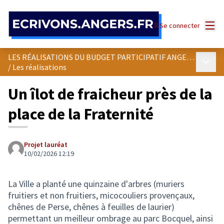
Panneau de gestion des cookies
Menu
Se connecter
LES RÉALISATIONS DU BUDGET PARTICIPATIF ANGEVIN
Menu p
/
Les réalisations
Un îlot de fraicheur près de la
place de la Fraternité
Projet lauréat
10/02/2026 12:19
La Ville a planté une quinzaine d'arbres (muriers
fruitiers et non fruitiers, micocouliers provençaux,
chênes de Perse, chênes à feuilles de laurier)
permettant un meilleur ombrage au parc Bocquel, ainsi