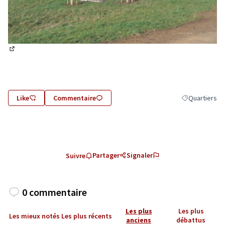
(Lien externe)
Like
Commentaire
Quartiers
Filtrer les rés
Partager
Signaler
Suivre
0 commentaire
Les plus
Les plus
Les mieux notés
Les plus récents
anciens
débattus