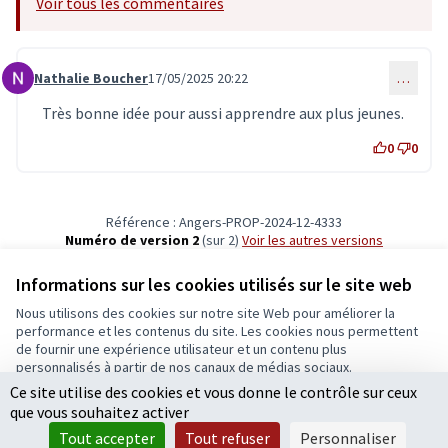
Voir tous les commentaires
Nathalie Boucher
17/05/2025 20:22
…
Commentaire 7496
Très bonne idée pour aussi apprendre aux plus jeunes.
0
0
Référence : Angers-PROP-2024-12-4333
Numéro de version 2
(sur 2)
voir les autres versions
Vérifiez l'empreinte numérique
Informations sur les cookies utilisés sur le site web
Nous utilisons des cookies sur notre site Web pour améliorer la
Conditions d'utilisation
performance et les contenus du site. Les cookies nous permettent
Paramètres des cookies
de fournir une expérience utilisateur et un contenu plus
Ecrivons Angers sur X
Ecrivons Angers sur Facebook
personnalisés à partir de nos canaux de médias sociaux.
(Lien externe)
(Lien externe)
Ce site utilise des cookies et vous donne le contrôle sur ceux
Tout accepter
que vous souhaitez activer
Accepter seulement les cookies essentiels
Tout accepter
Tout refuser
Personnaliser
Licence Cre
(Lien extern