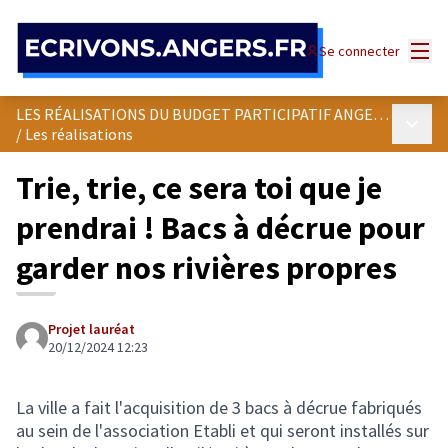
Panneau de gestion des cookies
Menu
Se connecter
LES RÉALISATIONS DU BUDGET PARTICIPATIF ANGEVIN
Menu p
/
Les réalisations
Trie, trie, ce sera toi que je
prendrai ! Bacs à décrue pour
garder nos rivières propres
Projet lauréat
20/12/2024 12:23
La ville a fait l'acquisition de 3 bacs à décrue fabriqués
au sein de l'association Etabli et qui seront installés sur