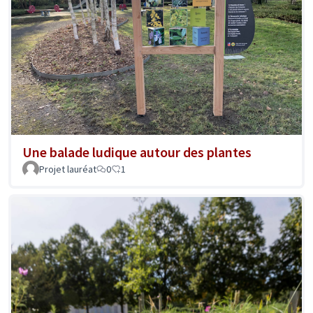
Une balade ludique autour des plantes
Projet lauréat
0
1