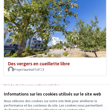
Des vergers en cueillette libre
Projet lauréat
0
3
Voir toutes les propositions retirées
Informations sur les cookies utilisés sur le site web
Nous utilisons des cookies sur notre site Web pour améliorer la
Conditions d'utilisation
performance et les contenus du site. Les cookies nous permettent
Paramètres des cookies
de fournir une expérience utilisateur et un contenu plus