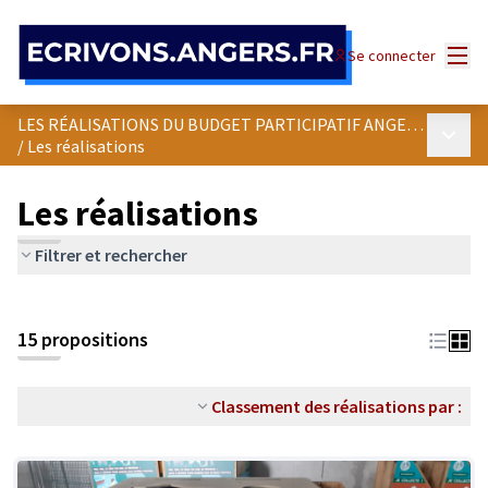
Panneau de gestion des cookies
Menu
Se connecter
LES RÉALISATIONS DU BUDGET PARTICIPATIF ANGEVIN
Menu p
/
Les réalisations
Les réalisations
Filtrer et rechercher
15 propositions
Classement des réalisations par :