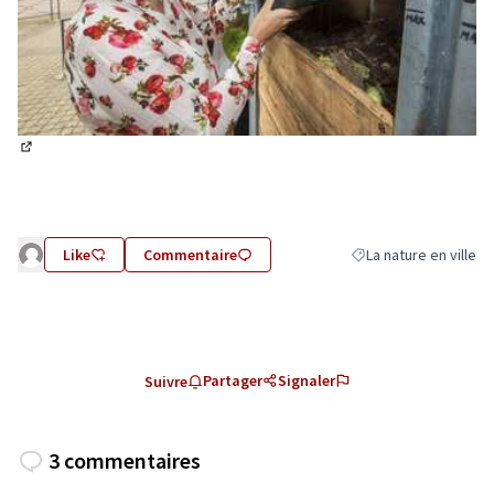
(Lien externe)
Like
Commentaire
La nature en ville
Filtrer les résultats d
Partager
Signaler
Suivre
3 commentaires