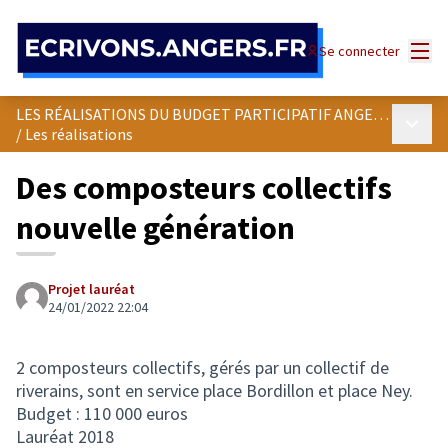
Panneau de gestion des cookies
Menu
Se connecter
LES RÉALISATIONS DU BUDGET PARTICIPATIF ANGEVIN
Menu p
/
Les réalisations
Des composteurs collectifs
nouvelle génération
Projet lauréat
24/01/2022 22:04
2 composteurs collectifs, gérés par un collectif de
riverains, sont en service place Bordillon et place Ney.
Budget : 110 000 euros
Lauréat 2018