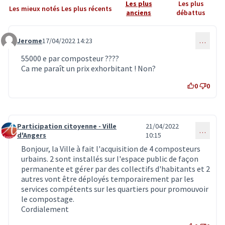
Les plus
Les plus
Les mieux notés
Les plus récents
anciens
débattus
Jerome
17/04/2022 14:23
…
Commentaire 3871
55000 e par composteur ????
Ca me paraît un prix exhorbitant ! Non?
0
0
Participation citoyenne - Ville
21/04/2022
…
Commentaire 3884
d'Angers
10:15
Bonjour, la Ville à fait l'acquisition de 4 composteurs
urbains. 2 sont installés sur l'espace public de façon
permanente et gérer par des collectifs d'habitants et 2
autres vont être déployés temporairement par les
services compétents sur les quartiers pour promouvoir
le compostage.
Cordialement