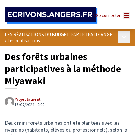
Panneau de gestion des cookies
Menu
Se connecter
LES RÉALISATIONS DU BUDGET PARTICIPATIF ANGEVIN
Menu p
/
Les réalisations
Des forêts urbaines
participatives à la méthode
Miyawaki
Projet lauréat
15/07/2024 12:02
Deux mini forêts urbaines ont été plantées avec les
riverains (habitants, élèves ou professionnels), selon la