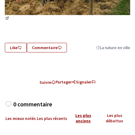
(Lien externe)
Like
Commentaire
La nature en ville
Filtrer les résultats d
Partager
Signaler
Suivre
0 commentaire
Les plus
Les plus
Les mieux notés
Les plus récents
anciens
débattus