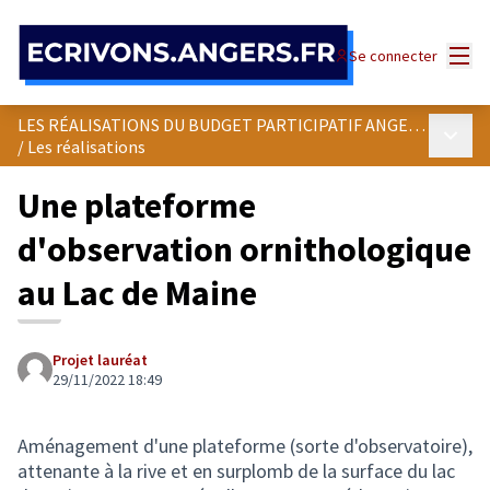
Panneau de gestion des cookies
Menu
Se connecter
LES RÉALISATIONS DU BUDGET PARTICIPATIF ANGEVIN
Menu p
/
Les réalisations
Une plateforme
d'observation ornithologique
au Lac de Maine
Projet lauréat
29/11/2022 18:49
Aménagement d'une plateforme (sorte d'observatoire),
attenante à la rive et en surplomb de la surface du lac