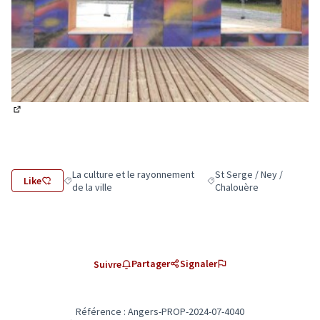
(Lien externe)
La culture et le rayonnement
St Serge / Ney /
Like
Filtrer les résultats de la catégorie : La culture et le rayonne
Filtrer les résultats pour 
de la ville
Chalouère
Partager
Signaler
Suivre
Référence : Angers-PROP-2024-07-4040