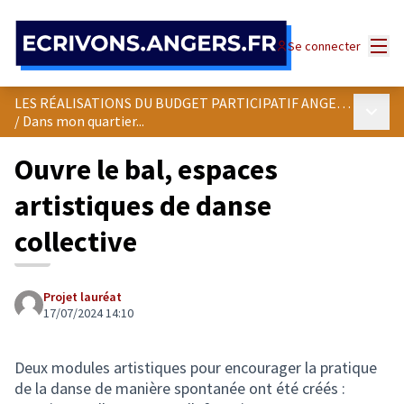
Panneau de gestion des cookies
Menu
Se connecter
LES RÉALISATIONS DU BUDGET PARTICIPATIF ANGEVIN
Menu p
/
Dans mon quartier...
Ouvre le bal, espaces
artistiques de danse
collective
Projet lauréat
17/07/2024 14:10
Deux modules artistiques pour encourager la pratique
de la danse de manière spontanée ont été créés :