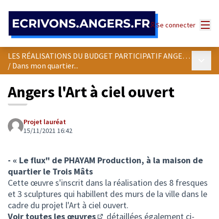
Panneau de gestion des cookies
Menu
Se connecter
LES RÉALISATIONS DU BUDGET PARTICIPATIF ANGEVIN
Menu p
/
Dans mon quartier...
Angers l'Art à ciel ouvert
Projet lauréat
15/11/2021 16:42
- « Le flux" de PHAYAM Production, à la maison de
quartier le Trois Mâts
Cette œuvre s'inscrit dans la réalisation des 8 fresques
et 3 sculptures qui habillent des murs de la ville dans le
cadre du projet l'Art à ciel ouvert.
Voir toutes les œuvres
détaillées également ci-