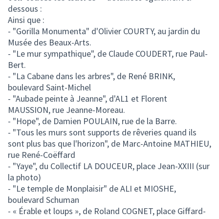
(Lien externe)
dessous :
Ainsi que :
- "Gorilla Monumenta" d'Olivier COURTY, au jardin du
Musée des Beaux-Arts.
- "Le mur sympathique", de Claude COUDERT, rue Paul-
Bert.
- "La Cabane dans les arbres", de René BRINK,
boulevard Saint-Michel
- "Aubade peinte à Jeanne", d'AL1 et Florent
MAUSSION, rue Jeanne-Moreau.
- "Hope", de Damien POULAIN, rue de la Barre.
- "Tous les murs sont supports de rêveries quand ils
sont plus bas que l'horizon", de Marc-Antoine MATHIEU,
rue René-Coëffard
- "Yaye", du Collectif LA DOUCEUR, place Jean-XXIII (sur
la photo)
- "Le temple de Monplaisir" de ALI et MIOSHE,
boulevard Schuman
- « Érable et loups », de Roland COGNET, place Giffard-