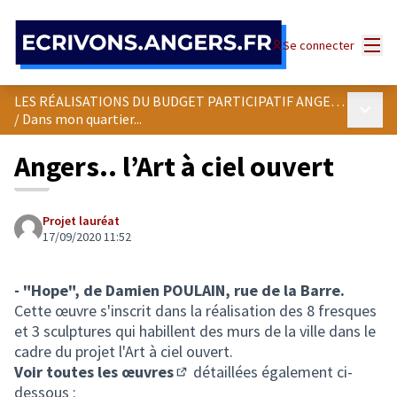
Panneau de gestion des cookies
Menu
Se connecter
LES RÉALISATIONS DU BUDGET PARTICIPATIF ANGEVIN
Menu p
/
Dans mon quartier...
Angers.. l’Art à ciel ouvert
Projet lauréat
17/09/2020 11:52
- "Hope", de Damien POULAIN, rue de la Barre.
Cette œuvre s'inscrit dans la réalisation des 8 fresques
et 3 sculptures qui habillent des murs de la ville dans le
cadre du projet l'Art à ciel ouvert.
Voir toutes les œuvres
détaillées également ci-
(Lien externe)
dessous :