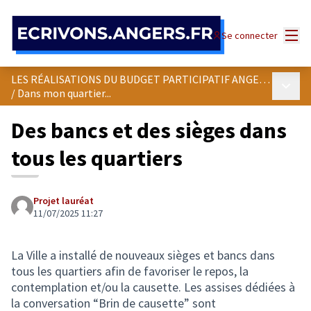
Panneau de gestion des cookies
Menu
Se connecter
LES RÉALISATIONS DU BUDGET PARTICIPATIF ANGEVIN
Menu p
/
Dans mon quartier...
Des bancs et des sièges dans
tous les quartiers
Projet lauréat
11/07/2025 11:27
La Ville a installé de nouveaux sièges et bancs dans
tous les quartiers afin de favoriser le repos, la
contemplation et/ou la causette. Les assises dédiées à
la conversation “Brin de causette” sont