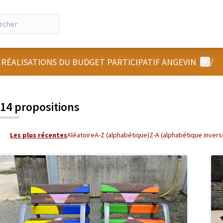
Menu u
 RÉALISATIONS DU BUDGET PARTICIPATIF ANGEVIN
/
 la carte
 suivant est une carte qui présente les éléments de cette page comm
14 propositions
Les plus récentes
Aléatoire
A-Z (alphabétique)
Z-A (alphabétique invers