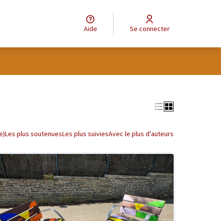
Aide
Se connecter
tilisateur
Leaflet
|
©
OpenStreetMap
contributors
e des points de carte. L'élément peut être utilisé avec un lecteur
e)
Les plus soutenues
Les plus suivies
Avec le plus d'auteurs