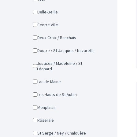
Belle-Beille
Centre Ville
Deux-Croix / Banchais
Doutre / St Jacques / Nazareth
Justices / Madeleine / St
Léonard
Lac de Maine
Les Hauts de St Aubin
Monplaisir
Roseraie
St Serge / Ney / Chalouère