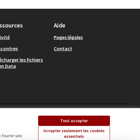
ssources
Aide
ivité
Pages légales
ncontres
Contact
écharger les fichiers
en Data
Ecrivons Angers sur X
Ecrivons Angers sur
Tout accepter
(Lien externe)
(Lien externe)
Accepter seulement les cookies
 fournir une
essentiels