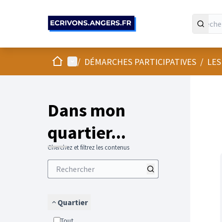
Panneau de gestion des cookies
Accueil
Menu principal
/
DÉMARCHES PARTICIPATIVES
/
LES
Passer
L'élément
+
−
Dans mon
quartier...
Cherchez et filtrez les contenus
Quartier
Tout