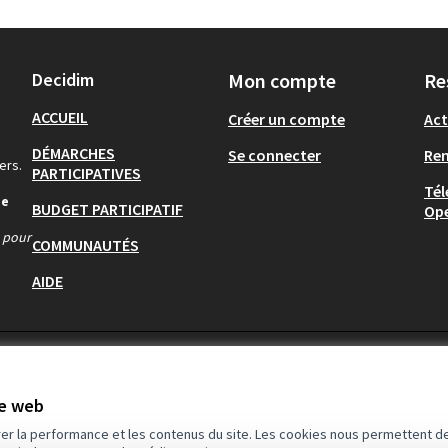
Decidim
Mon compte
Re
ACCUEIL
Créer un compte
Act
DÉMARCHES
Se connecter
Re
ers.
PARTICIPATIVES
Tél
de
BUDGET PARTICIPATIF
Op
s pour
COMMUNAUTÉS
AIDE
te web
rer la performance et les contenus du site. Les cookies nous permettent de