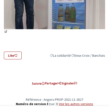
(Lien externe)
Like
La solidarité
Deux-Croix / Banchais
Filtrer les résultats de la catégorie : La s
Filtrer les résultats pour 
Partager
Signaler
Suivre
Référence : Angers-PROP-2021-11-2827
Numéro de version 3
(sur 3)
voir les autres versions
Vérifiez l'empreinte numérique