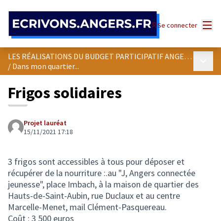
Panneau de gestion des cookies
Menu
Se connecter
LES RÉALISATIONS DU BUDGET PARTICIPATIF ANGEVIN
Menu p
/
Dans mon quartier...
Frigos solidaires
Projet lauréat
15/11/2021 17:18
3 frigos sont accessibles à tous pour déposer et
récupérer de la nourriture :.au "J, Angers connectée
jeunesse", place Imbach, à la maison de quartier des
Hauts-de-Saint-Aubin, rue Duclaux et au centre
Marcelle-Menet, mail Clément-Pasquereau.
Coût : 3 500 euros