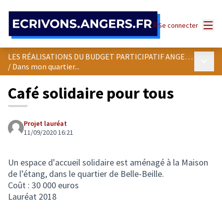
Panneau de gestion des cookies
Menu
Se connecter
LES RÉALISATIONS DU BUDGET PARTICIPATIF ANGEVIN
Menu p
/
Dans mon quartier...
Café solidaire pour tous
Projet lauréat
11/09/2020 16:21
Un espace d'accueil solidaire est aménagé à la Maison
de l’étang, dans le quartier de Belle-Beille.
Coût : 30 000 euros
Lauréat 2018