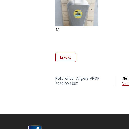
(Lien externe)
Like
Référence : Angers-PROP-
Num
2020-09-1667
vo