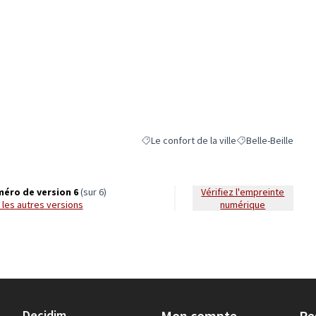
Le confort de la ville
Belle-Beille
Filtrer les résultats de la catégorie : Le co
Filtrer les résultat
éro de version 6
(sur 6)
Vérifiez l'empreinte
ir les autres versions
numérique
Decidim
Mon compte
Re