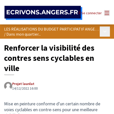
Panneau de gestion des cookies
Menu
Se connecter
LES RÉALISATIONS DU BUDGET PARTICIPATIF ANGEVIN
Menu p
/
Dans mon quartier...
Renforcer la visibilité des
contres sens cyclables en
ville
Projet lauréat
14/12/2022 16:00
Mise en peinture conforme d'un certain nombre de
voies cyclables en contre-sens pour une meilleure