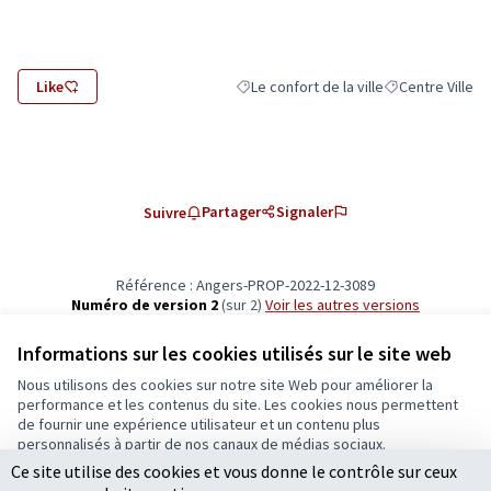
Like
Le confort de la ville
Centre Ville
Filtrer les résultats de la catégorie : Le
Filtrer les résult
Partager
Signaler
Suivre
Référence : Angers-PROP-2022-12-3089
Numéro de version 2
(sur 2)
voir les autres versions
Vérifiez l'empreinte numérique
Informations sur les cookies utilisés sur le site web
Nous utilisons des cookies sur notre site Web pour améliorer la
Conditions d'utilisation
performance et les contenus du site. Les cookies nous permettent
Paramètres des cookies
de fournir une expérience utilisateur et un contenu plus
Ecrivons Angers sur X
Ecrivons Angers sur Facebook
personnalisés à partir de nos canaux de médias sociaux.
(Lien externe)
(Lien externe)
Ce site utilise des cookies et vous donne le contrôle sur ceux
Tout accepter