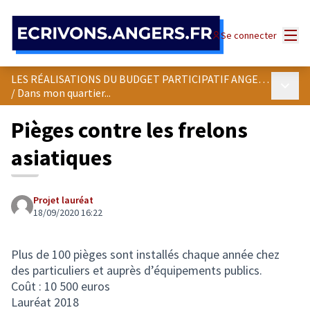
Panneau de gestion des cookies
Menu
Se connecter
LES RÉALISATIONS DU BUDGET PARTICIPATIF ANGEVIN
Menu p
/
Dans mon quartier...
Pièges contre les frelons
asiatiques
Projet lauréat
18/09/2020 16:22
Plus de 100 pièges sont installés chaque année chez
des particuliers et auprès d’équipements publics.
Coût : 10 500 euros
Lauréat 2018