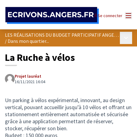
Panneau de gestion des cookies
Menu
Se connecter
LES RÉALISATIONS DU BUDGET PARTICIPATIF ANGEVIN
Menu p
/
Dans mon quartier...
La Ruche à vélos
Projet lauréat
16/11/2021 16:04
Un parking à vélos expérimental, innovant, au design
vertical, pouvant accueillir jusqu’à 10 vélos et offrant un
stationnement entièrement automatisée et sécurisée
grâce à une application permettant de réserver,
stocker, récupérer son bien.
Budget : 150 000 euros