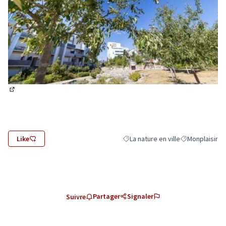
(Lien externe)
Like
La nature en ville
Monplaisir
Filtrer les résultats de la catégorie
Filtrer les résu
Partager
Signaler
Suivre