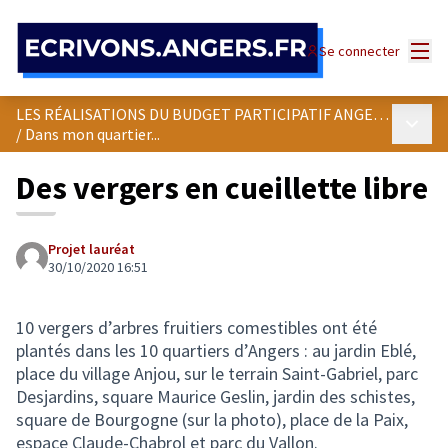
Panneau de gestion des cookies
Menu
Se connecter
LES RÉALISATIONS DU BUDGET PARTICIPATIF ANGEVIN
Menu p
/
Dans mon quartier...
Des vergers en cueillette libre
Projet lauréat
30/10/2020 16:51
10 vergers d’arbres fruitiers comestibles ont été
plantés dans les 10 quartiers d’Angers : au jardin Eblé,
place du village Anjou, sur le terrain Saint-Gabriel, parc
Desjardins, square Maurice Geslin, jardin des schistes,
square de Bourgogne (sur la photo), place de la Paix,
espace Claude-Chabrol et parc du Vallon.