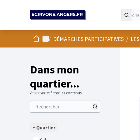
Panneau de gestion des cookies
Accueil
Menu principal
/
DÉMARCHES PARTICIPATIVES
/
LES
Passer
L'élément
+
−
Dans mon
quartier...
Cherchez et filtrez les contenus
Quartier
Tout