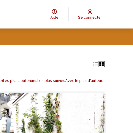
Aide
Se connecter
tilisateur
Leaflet
|
©
OpenStreetMap
contributors
e des points de carte. L'élément peut être utilisé avec un lecteur
e)
Les plus soutenues
Les plus suivies
Avec le plus d'auteurs