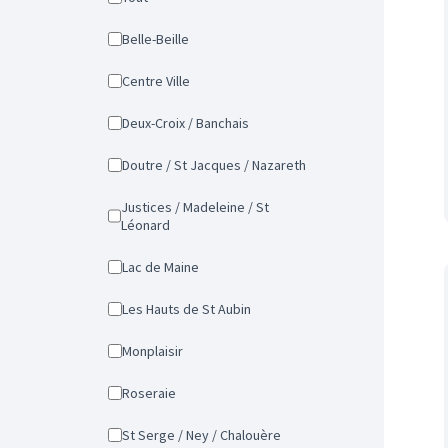
Belle-Beille
Centre Ville
Deux-Croix / Banchais
Doutre / St Jacques / Nazareth
Justices / Madeleine / St
Léonard
Lac de Maine
Les Hauts de St Aubin
Monplaisir
Roseraie
St Serge / Ney / Chalouère