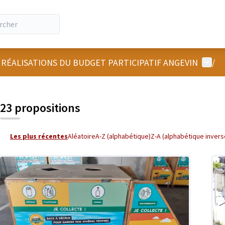
Menu u
 RÉALISATIONS DU BUDGET PARTICIPATIF ANGEVIN
/
 la carte
 suivant est une carte qui présente les éléments de cette page comm
23 propositions
Les plus récentes
Aléatoire
A-Z (alphabétique)
Z-A (alphabétique invers