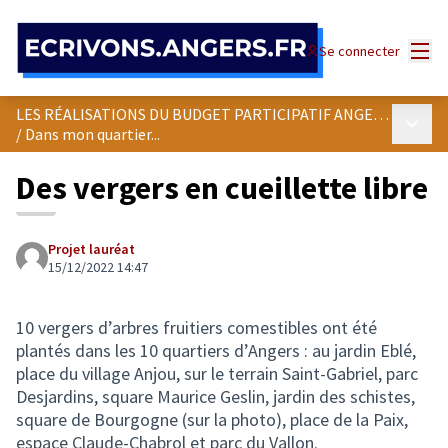
Panneau de gestion des cookies
Menu
Se connecter
LES RÉALISATIONS DU BUDGET PARTICIPATIF ANGEVIN
Menu p
/
Dans mon quartier...
Des vergers en cueillette libre
Projet lauréat
15/12/2022 14:47
10 vergers d’arbres fruitiers comestibles ont été
plantés dans les 10 quartiers d’Angers : au jardin Eblé,
place du village Anjou, sur le terrain Saint-Gabriel, parc
Desjardins, square Maurice Geslin, jardin des schistes,
square de Bourgogne (sur la photo), place de la Paix,
espace Claude-Chabrol et parc du Vallon.