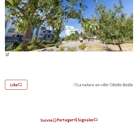
(Lien externe)
Like
La nature en ville
Belle-Beille
Filtrer les résultats de la catégorie 
Filtrer les résul
Partager
Signaler
Suivre