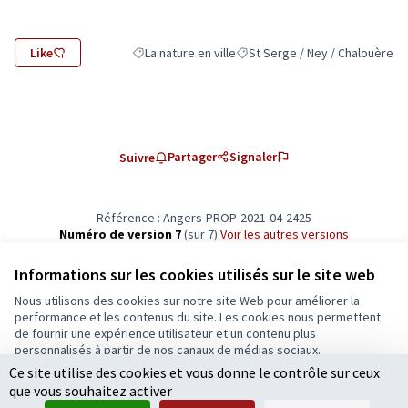
Like
La nature en ville
St Serge / Ney / Chalouère
Filtrer les résultats de la catégorie : La nature en vi
Filtrer les résultats pour le sec
Partager
Signaler
Suivre
Référence : Angers-PROP-2021-04-2425
Numéro de version 7
(sur 7)
voir les autres versions
Vérifiez l'empreinte numérique
Informations sur les cookies utilisés sur le site web
Nous utilisons des cookies sur notre site Web pour améliorer la
Conditions d'utilisation
performance et les contenus du site. Les cookies nous permettent
Paramètres des cookies
de fournir une expérience utilisateur et un contenu plus
Ecrivons Angers sur X
Ecrivons Angers sur Facebook
personnalisés à partir de nos canaux de médias sociaux.
(Lien externe)
(Lien externe)
Ce site utilise des cookies et vous donne le contrôle sur ceux
Tout accepter
que vous souhaitez activer
Accepter seulement les cookies essentiels