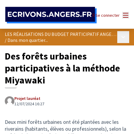
Panneau de gestion des cookies
Menu
Se connecter
LES RÉALISATIONS DU BUDGET PARTICIPATIF ANGEVIN
Menu p
/
Dans mon quartier...
Des forêts urbaines
participatives à la méthode
Miyawaki
Projet lauréat
12/07/2024 16:27
Deux mini forêts urbaines ont été plantées avec les
riverains (habitants, élèves ou professionnels), selon la